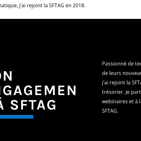
atique, j’ai rejoint la SFTAG en 2018.
Passionné de te
ON
de leurs nouvea
j’ai rejoint la 
NGAGEMEN
trésorier. Je par
À SFTAG
webinaires et à
SFTAG.