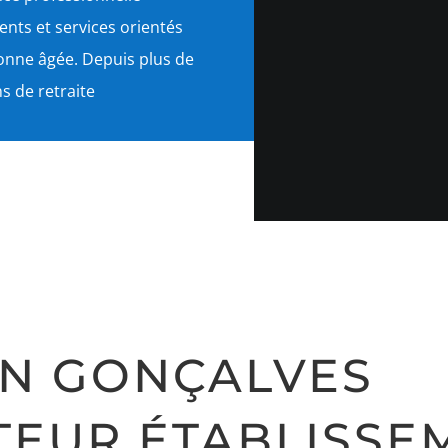
ts et services orientés
sonne âgée. Depuis plus de
s de retraite
S
N GONÇALVES
TEUR ÉTABLISSE