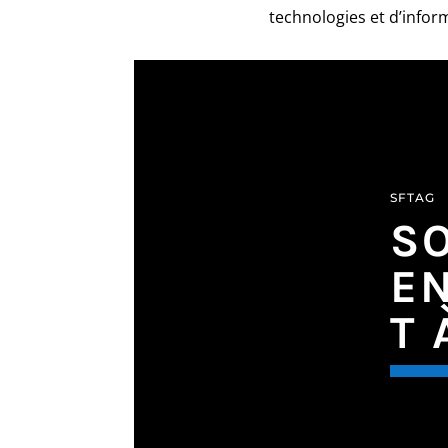
technologies et d’inform
SFTAG
S
E
T 