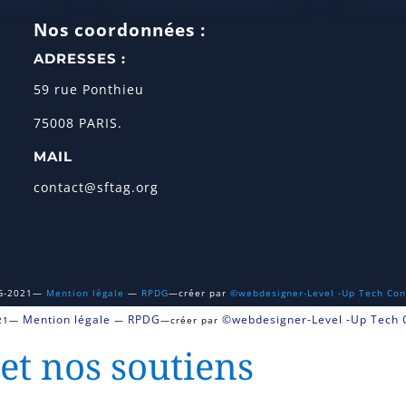
Nos coordonnées :
ADRESSES :
59 rue Ponthieu
75008 PARIS.
MAIL
contact@sftag.org
G-2021—
Mention légale
—
RPDG
—créer par
©webdesigner-Level -Up Tech Con
Mention légale
RPDG
©webdesigner-Level -Up Tech 
021—
—
—créer par
et nos soutiens