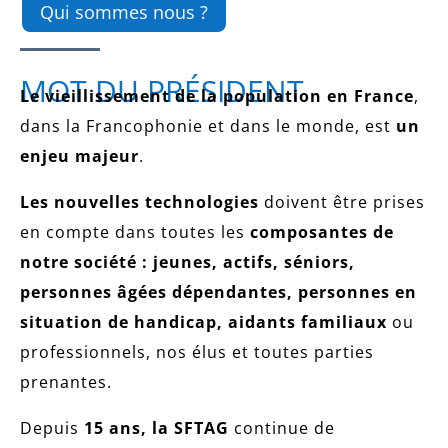
Qui sommes nous ?
MOT DU PRÉSIDENT
Le vieillissement de la population en France
,
dans la Francophonie et dans le monde, est
un
enjeu majeur
.
Les nouvelles technologies
doivent être prises
en compte dans toutes les
composantes de
notre société : jeunes, actifs, séniors,
personnes âgées dépendantes, personnes en
situation de handicap, aidants familiaux
ou
professionnels, nos élus et toutes parties
prenantes.
Depuis
15 ans, la SFTAG
continue de