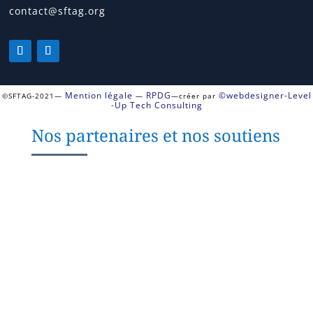
contact@sftag.org
Mention légale
RPDG
©webdesigner-Level
©SFTAG-2021—
—
—créer par
-Up Tech Consulting
Nos partenaires et nos soutiens