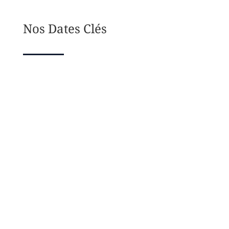
Nos Dates Clés
2007
MAI
Création de la SFTAG
Association SFTAG créée en 2007 par le Professeur
Alain FRANCO, membre de la SFGG. Cette filiation
reste d’actualité. Liens avec l’ISG dès 2009.
LINKEDIN