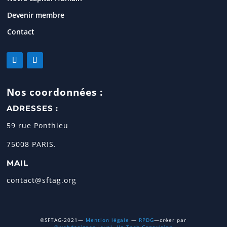
Devenir membre
Contact
Nos coordonnées :
ADRESSES :
59 rue Ponthieu
75008 PARIS.
MAIL
contact@sftag.org
©SFTAG-2021—
Mention légale
—
RPDG
—créer par
©webdesigner-Level -Up Tech Consulting